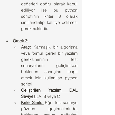
değerleri doğru olarak kabul 
ediliyor ise bu python 
script'inin kriter 3 olarak 
sınıflandırılıp kalifiye edilmesi 
gerekmektedir.
Örnek 3:
Araç:
 Karmaşık bir algoritma 
veya formül içeren bir yazılım 
gereksiniminin test 
senaryolarını geliştirirken 
beklenen sonuçları tespit 
etmek için kullanılan python 
scripti
Geliştirilen Yazılım DAL 
Seviyesi:
 A, B veya C 
Kriter Sınıfı: 
 Eğer test senaryo 
gözden geçirmelerinde, 
beklenen sonuç değerleri 