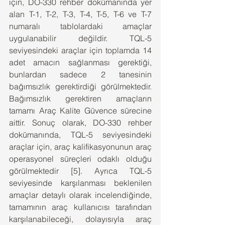
için, DO-330 rehber dokümanında yer 
alan T-1, T-2, T-3, T-4, T-5, T-6 ve T-7 
numaralı tablolardaki amaçlar 
uygulanabilir değildir. TQL-5 
seviyesindeki araçlar için toplamda 14 
adet amacın sağlanması gerektiği, 
bunlardan sadece 2 tanesinin 
bağımsızlık gerektirdiği görülmektedir. 
Bağımsızlık gerektiren amaçların 
tamamı Araç Kalite Güvence sürecine 
aittir. Sonuç olarak, DO-330 rehber 
dokümanında, TQL-5 seviyesindeki 
araçlar için, araç kalifikasyonunun araç 
operasyonel süreçleri odaklı olduğu 
görülmektedir [5]. Ayrıca TQL-5 
seviyesinde karşılanması beklenilen 
amaçlar detaylı olarak incelendiğinde, 
tamamının araç kullanıcısı tarafından 
karşılanabileceği, dolayısıyla araç 